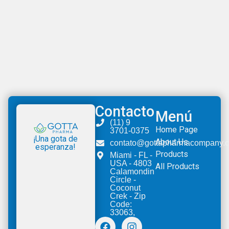
Contacto
Menú
(11) 9
Home Page
3701-0375
¡Una gota de
About Us
contato@gottapharmacompany.
esperanza!
Products
Miami - FL -
USA - 4803
All Products
Calamondin
Circle -
Coconut
Crek - Zip
Code:
33063,