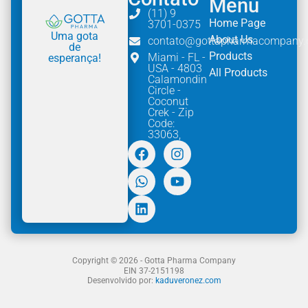
Menu
(11) 9
Home Page
3701-0375
Uma gota
About Us
contato@gottapharmacompany
de
Products
Miami - FL -
esperança!
USA - 4803
All Products
Calamondin
Circle -
Coconut
Crek - Zip
Code:
33063,
Copyright © 2026 - Gotta Pharma Company
EIN 37-2151198
Desenvolvido por:
kaduveronez.com