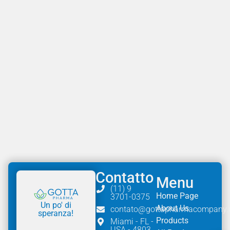
Contatto
Menu
(11) 9
Home Page
3701-0375
Un po' di
About Us
contato@gottapharmacompany
speranza!
Products
Miami - FL -
USA - 4803